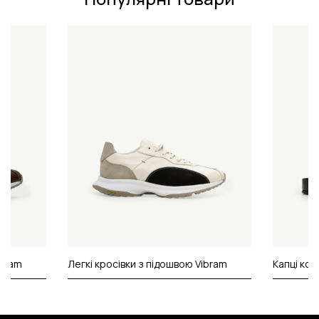
ibram
Легкі кросівки з підошвою Vibram
Капці ко