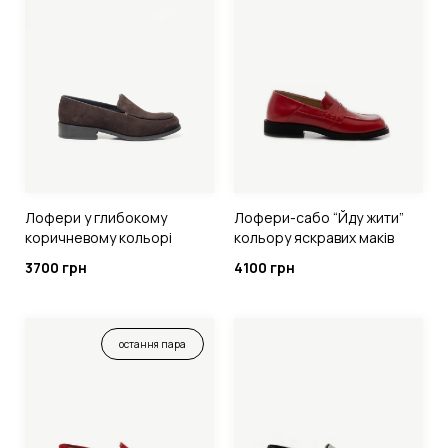
Лофери у глибокому
Лофери-сабо “Йду жити”
коричневому кольорі
кольору яскравих маків
3700 грн
4100 грн
остання пара