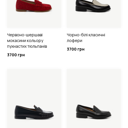
Червоно-шершаві
Чорно-білі класичні
мокасини кольору
лофери
пухнастих тюльпанів
3700 грн
3700 грн