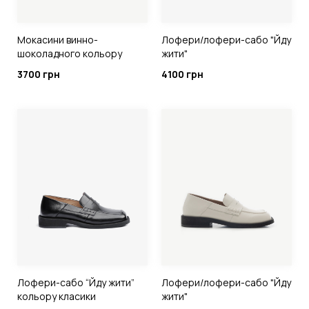
Мокасини винно-
Лофери/лофери-сабо "Йду
шоколадного кольору
жити"
3700 грн
4100 грн
Лофери-сабо “Йду жити”
Лофери/лофери-сабо "Йду
кольору класики
жити"