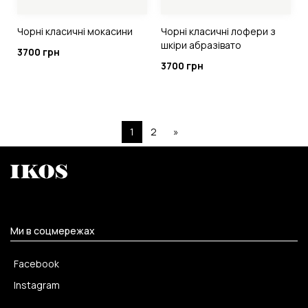
Чорні класичні мокасини
Чорні класичні лофери з
шкіри абразівато
3700 грн
3700 грн
1
2
»
Ми в соцмережах
Facebook
Instagram