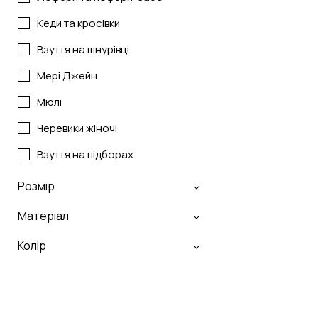
Кеди та кросівки
Взуття на шнурівці
Мері Джейн
Мюлі
Черевики жіночі
Взуття на підборах
Розмір
Матеріал
Колір