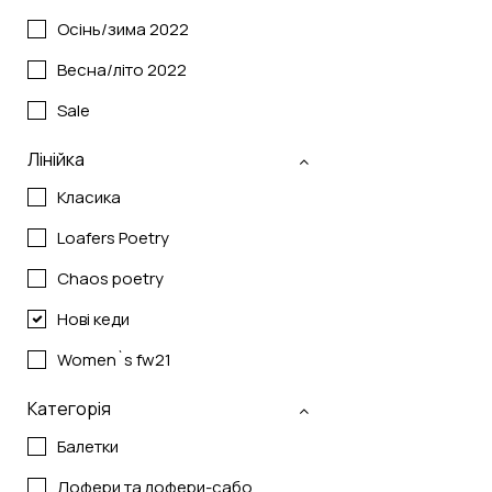
Осінь/зима 2022
Весна/літо 2022
Sale
Лінійка
Класика
Loafers Poetry
Chaos poetry
Нові кеди
Women`s fw21
Категорія
Балетки
Лофери та лофери-сабо