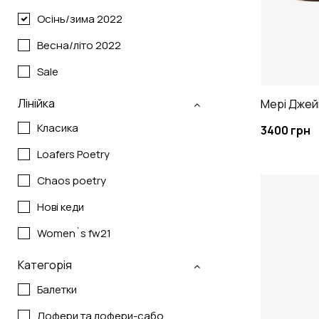
Осінь/зима 2022
Весна/літо 2022
Sale
Лінійка
Мері Джей
Класика
3400 грн
Loafers Poetry
Chaos poetry
Нові кеди
Women`s fw21
Категорія
Балетки
Лофери та лофери-сабо