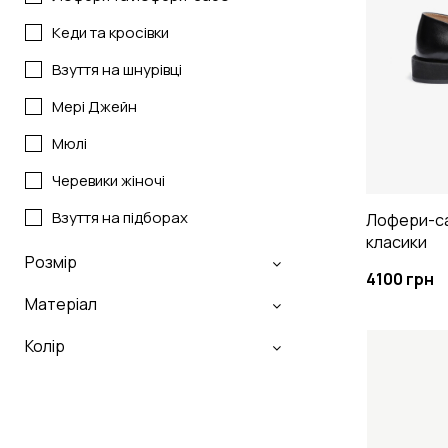
Кеди та кросівки
Взуття на шнурівці
Мері Джейн
Мюлі
Черевики жіночі
Взуття на підборах
Лофери-са
класики
Розмір
4100 грн
Матеріал
Колір