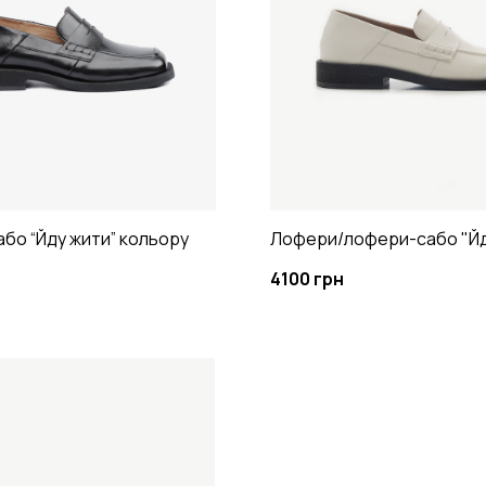
бо “Йду жити” кольору
Лофери/лофери-сабо "Йд
4100 грн