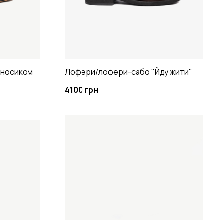
 носиком
Лофери/лофери-сабо "Йду жити"
4100 грн