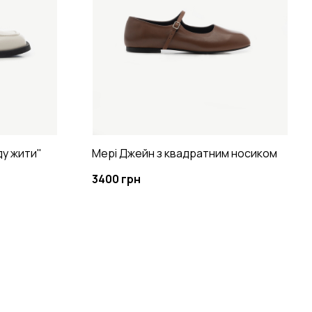
у жити"
Мері Джейн з квадратним носиком
3400 грн