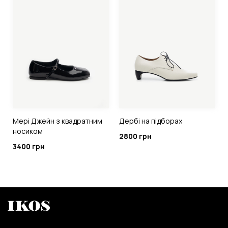
Мері Джейн з квадратним
Дербі на підборах
носиком
2800 грн
3400 грн