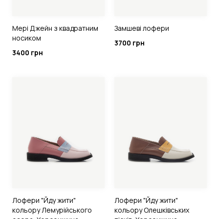
Мері Джейн з квадратним
Замшеві лофери
носиком
3700 грн
3400 грн
Лофери "Йду жити"
Лофери "Йду жити"
кольору Лемурійського
кольору Олешківських