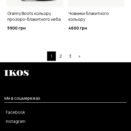
Granny Boots кольору
Човники блакитного
прозоро-блакитного неба
кольору
5900 грн
4600 грн
1
2
3
»
Ми в соцмережах
Facebook
Instagram