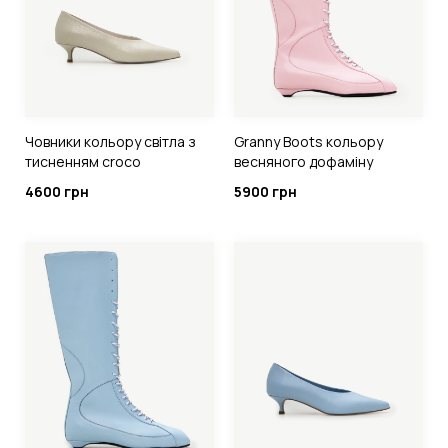
Човники кольору світла з
Granny Boots кольору
тисненням croco
весняного дофаміну
4600 грн
5900 грн