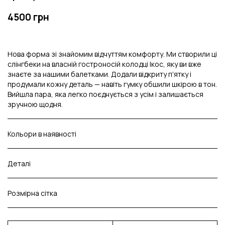
4500 грн
Нова форма зі знайомим відчуттям комфорту. Ми створили ці
слінгбеки на власній гостроносій колодці Ікос, яку ви вже
знаєте за нашими балетками. Додали відкриту пʼятку і
продумали кожну деталь — навіть гумку обшили шкірою в тон.
Вийшла пара, яка легко поєднується з усім і залишається
зручною щодня.
Кольори в наявності
Деталі
Розмірна сітка