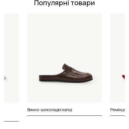
Популярні товари
у
Винно-шоколадні капці
Ремінцеві