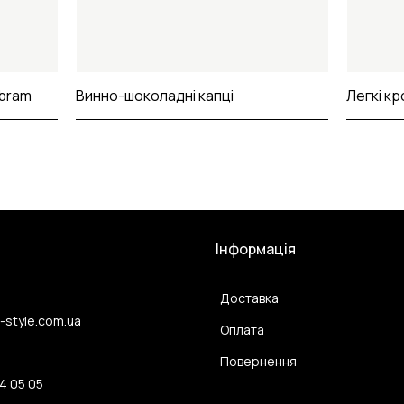
ibram
Винно-шоколадні капці
Легкі кр
Інформація
Доставка
-style.com.ua
Оплата
Повернення
4 05 05