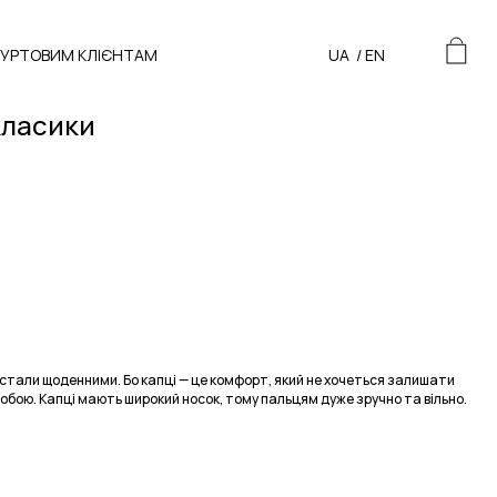
ГУРТОВИМ КЛІЄНТАМ
UA
/
EN
класики
 стали щоденними. Бо капці — це комфорт, який не хочеться залишати
собою. Капці мають широкий носок, тому пальцям дуже зручно та вільно.