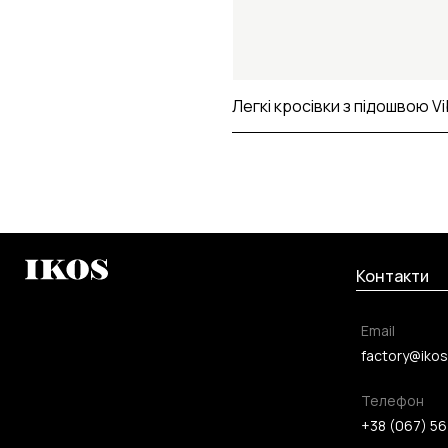
Легкі кросівки з підошвою V
Контакти
Email
factory@ikos
Телефон
+38 (067) 56