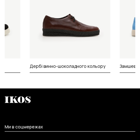
Дербі винно-шоколадного кольору
Замшеві л
Ми в соцмережах