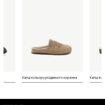
Капці кольору різдвяного коржика
Капці ко