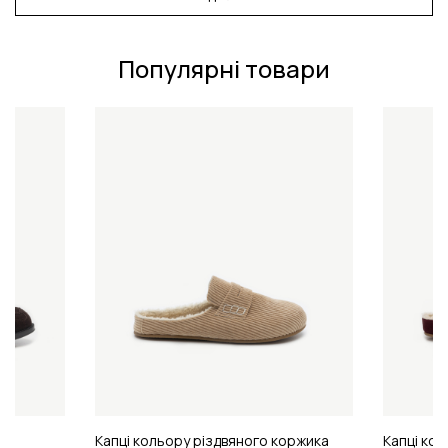
Популярні товари
Капці кольору різдвяного коржика
Капці кол