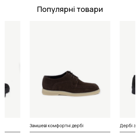
Популярні товари
Замшеві комфортні дербі
Дербі з 