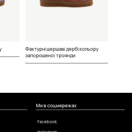
у
Фактурні шершаві дербі кольору
запорошеної троянди
Ми в соцмережах
Facebook
Instagram