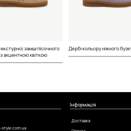
текстурної замші пісочного
Дербі кольору ніжного бузк
 з акцентною квіткою
Інформація
Доставка
-style.com.ua
Оплата