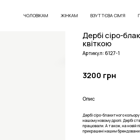
ЧОЛОВІКАМ
ЖІНКАМ
ВЗУТТЄВА СІМ'Я
Дербі сіро-бла
квіткою
Артикул: 6127-1
3200 грн
Опис
Дербі сіро-блакитного кольору
нашому новому дропі. Дербі ст
працювали. А також, на новій пі
прикрашені нашим брендованим