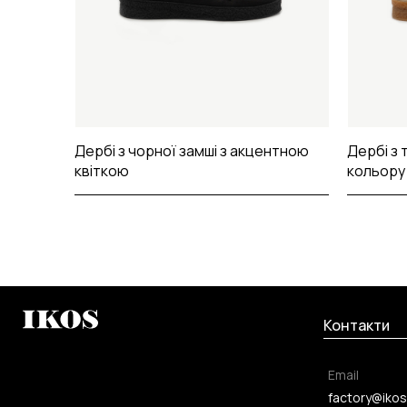
Дербі з чорної замші з акцентною
Дербі з 
квіткою
кольору
Контакти
Email
factory@ikos