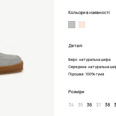
Кольори в наявності
Деталі
Верх:
натуральна шкіра
Середина:
натуральна шкі
Підошва:
100% гума
Розміри
34
35
36
37
38