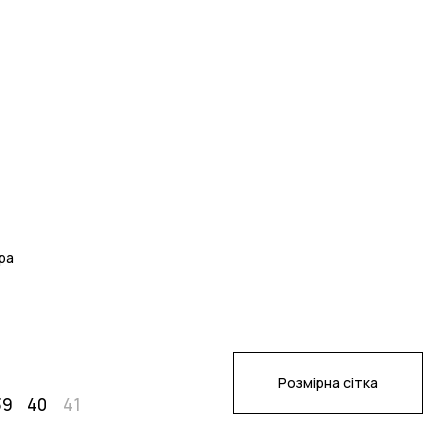
ра
Розмірна сітка
39
40
41