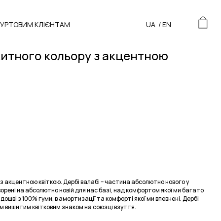
ГУРТОВИМ КЛІЄНТАМ
UA
/
EN
китного кольору з акцентною
 з акцентною квіткою. Дербі валабі – частина абсолютно нового у
ворені на абсолютно новій для нас базі, над комфортом якої ми багато
дошві з 100% гуми, в амортизації та комфорті якої ми впевнені. Дербі
 вишитим квітковим знаком на союзці взуття.