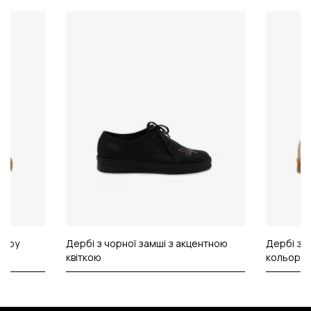
ьору
Дербі з чорної замші з акцентною
Дербі з т
квіткою
кольору 