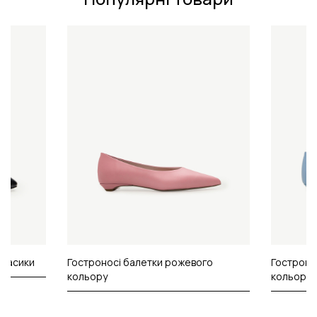
класики
Гостроносі балетки рожевого
Гостроно
кольору
кольору