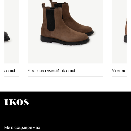
 підошві
Челсі на гумовій підошві
Утеплені 
Ми в соцмережах