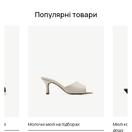
Популярні товари
мші
Молочні мюлі на підборах
Мюлі коль
дощу