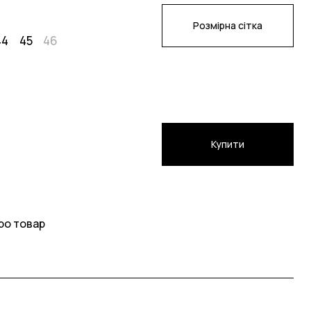
Розмірна сітка
44
45
46
Купити
ро товар