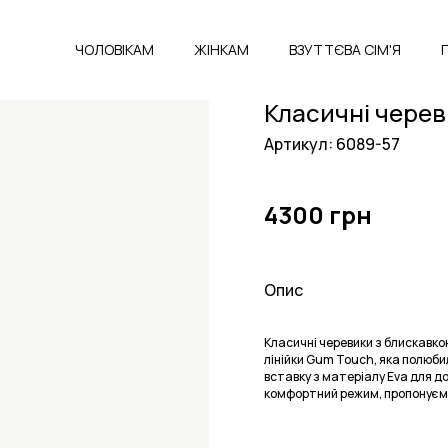
ЧОЛОВІКАМ
ЖІНКАМ
ВЗУТТЄВА СІМ'Я
Класичні черев
Артикул: 6089-57
4300 грн
Опис
Класичні черевики з блискавкою
лінійки Gum Touch, яка полюби
вставку з матеріалу Eva для д
комфортний режим, пропонуємо 