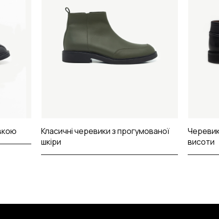
авкою
Класичні черевики з прогумованої
Черевик
шкіри
висоти