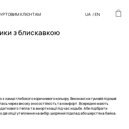
ГУРТОВИМ КЛІЄНТАМ
UA
/
EN
ики з блискавкою
 з замші глибокого коричневого кольору. Виконані на гумовій підошві
лась через високу зносостійкість та комфорт. Всередині мають
одаткового тепла та амортизації під час ходьби. Аби підібрати
дві опції утеплення на вибір: шкіряний підклад або шерстяна байка.