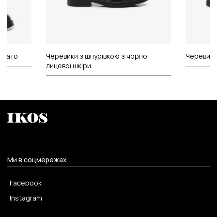
зівато
Черевики з шнурівкою з чорної
Черевики 
лицевої шкіри
Ми в соцмережах
Facebook
Instagram