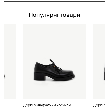
Популярні товари
м
Дербі з квадратним носиком
Дербі з 