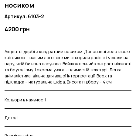
носиком
Артикул: 6103-2
4200 грн
Акцентні дербі з квадратним носиком. Доповнені золотавою
квіточкою – нашим лого, яке ми створили раніше і чекали на
пару, якій би вона пасувала. Вийшов певний контраст ніжності
та бруталізму. І окрема увага – плямистій текстурі. Легка
анімалістика, вільна для вашої інтерпретації. Верх та
підкладка – натуральна шкіра. Висота підбору – 4 см.
Кольори в наявності
Деталі
Розмірна сітка