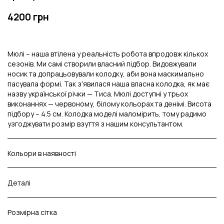
4200 грн
Мюлі – наша втілена у реальність робота впродовж кількох
сезонів. Ми самі створили власний підбор. Видовжували
носик та допрацьовували колодку, аби вона маскимально
пасувала формі. Так зʼявилася наша власна колодка, як має
назву української річки — Тиса. Мюлі доступні у трьох
виконаннях — червоному, білому кольорах та денімі. Висота
підбору – 4.5 см. Колодка моделі маломірить, тому радимо
узгоджувати розмір взуття з нашим консультантом.
Кольори в наявності
Деталі
Розмірна сітка