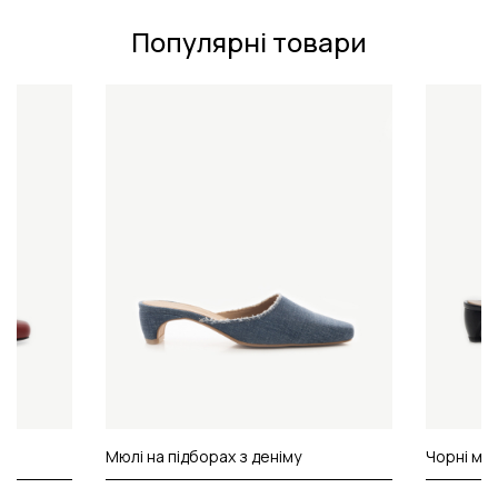
Популярні товари
Мюлі на підборах з деніму
Чорні мюл