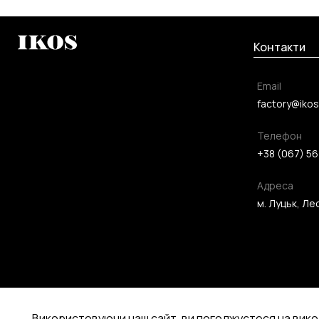
Контакти
Email
factory@ikos
Телефон
+38 (067) 56
Адреса
м. Луцьк, Лес
Використовуючи наш сайт, ви погоджуєтеся на вико