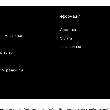
Інформація
Доставка
-style.com.ua
Оплата
Повернення
4 05 05
і Українки, 49
ристання файлів cookie, щоб забезпечити вам найкращий