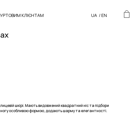
ГУРТОВИМ КЛІЄНТАМ
UA
/
EN
рах
ій лицевій шкірі. Мають видовжений квадратний ніс та підбори
 ногу особливою формою, додають шарму та елегантності.