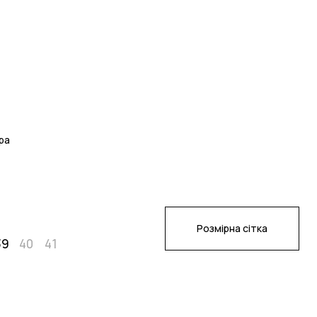
ра
Розмірна сітка
39
40
41