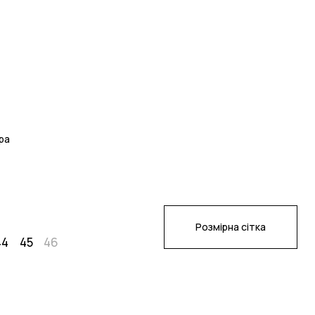
ра
Розмірна сітка
44
45
46