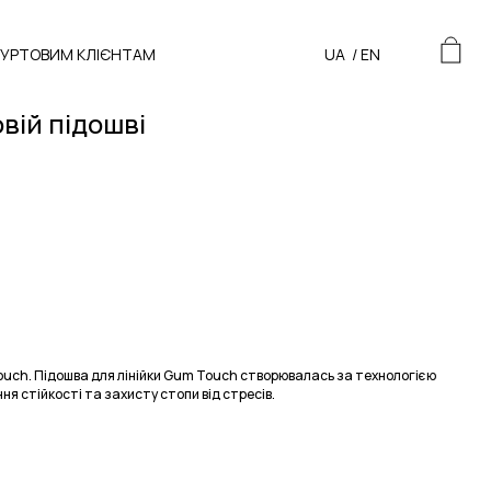
ГУРТОВИМ КЛІЄНТАМ
UA
/
EN
вій підошві
ouch. Підошва для лінійки Gum Touch створювалась за технологією
ня стійкості та захисту стопи від стресів.