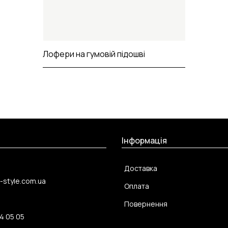
Лофери на гумовій підошві
Інформація
Доставка
-style.com.ua
Оплата
Повернення
4 05 05