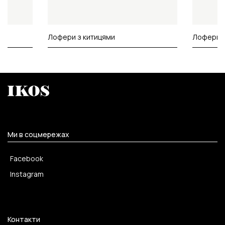
Лофери з китицями
Лофери з
Ми в соцмережах
Facebook
Instagram
Контакти