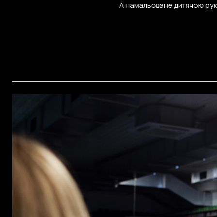
А намальоване дитячою руко