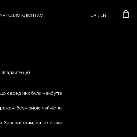
ГУРТОВИМ КЛІЄНТАМ
UA
/
EN
? Згадайте це)
, що серед них були майбутні
 вражені безмірною чуйністю
. Завдяки яким, ми не тільки