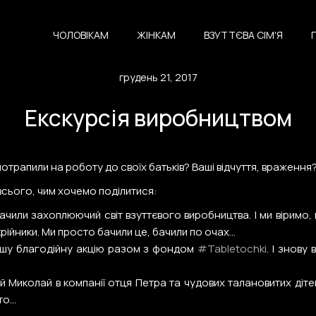
ЧОЛОВІКАМ
ЖІНКАМ
ВЗУТТЄВА СІМ'Я
грудень 21, 2017
Екскурсія виробництвом
потрапили на роботу до своїх батьків? Ваші відчуття, враження
всього, чим хочемо поділитися:
бачили захоплюючий світ взуттєвого виробництва. І ми віримо
ійники. Ми просто бачили це, бачили по очах...
ашу благодійну акцію разом з фондом
#
Tabletochki
. І знову
тий Миколай в компанії отця Петра та чудових талановитих дітей
о...