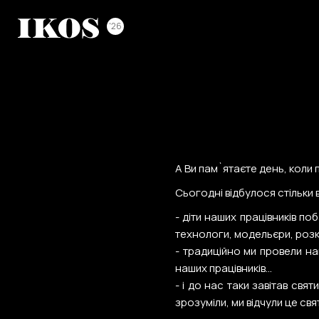
'26
А Ви пам`ятаєте день, коли 
Сьогодні відбулося стільки 
- діти наших працівників по
технологи, модельєри, розкр
- традиційно ми провели н
наших працівників...
- і до нас таки завітав свя
зрозуміли, ми відчули це свят