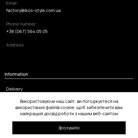
Email
factory@ikos-style.com.ua
Phone number
+38 (067) 564 05 05
Address
Information
Delivery
Payment method
Використовуючи наш сайт, ви погоджуєтеся на
використання файлів cookie, щоб забезпечити вам
Return
найкращий досвід роботи з нашим веб-сайтом
Зрозуміло
2026 ©