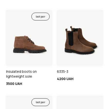
last pair
Insulated boots on
6335-3
lightweight sole
4200 UAH
3500 UAH
last pair