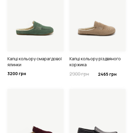
Капці кольору смарагдової
Капці кольору різдвяного
ялинки
коржика
3200 грн
2900 грн
2465 грн