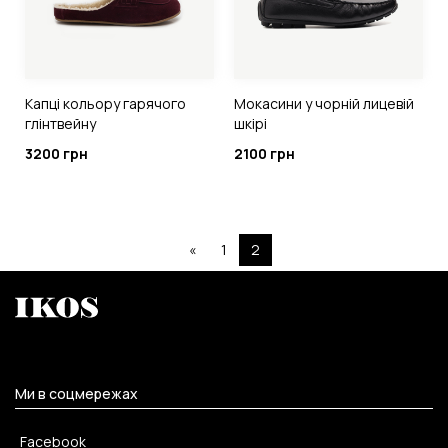
Капці кольору гарячого
Мокасини у чорній лицевій
глінтвейну
шкірі
3200 грн
2100 грн
«
1
2
Ми в соцмережах
Facebook