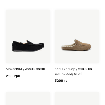
Мокасини у чорній замші
Капці кольору свічки на
святковому столі
2100 грн
3200 грн