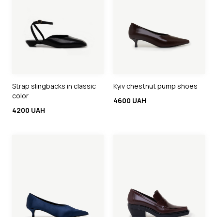
Strap slingbacks in classic
Kyiv chestnut pump shoes
color
4600 UAH
4200 UAH