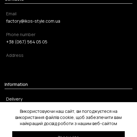
Email
factory@ikos-style.com.ua
Phone number
+38 (067) 564 05 05
Address
Information
Delivery
Payment method
Використовуючи наш сайт, ви погоджуєтеся на
використання файлів cookie, щоб забезпечити вам
Return
найкращий досвід роботи з нашим веб-сайтом